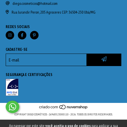
diego.cosmeticos@hotmail.com
Rua Jurandir Peron, 205 Agroceres CEP: 36504-230 Ubá/MG
REDES SOCIAIS
CADASTRE-SE
SEGURANÇA E CERTIFICAÇÕES
COPYRIGHT DIEGO COSMÉTICOS - 26968523000110 - 2026. TODOS OS DIREITOS RESERVADOS.
Ao navegar por este site
você aceita o uso de cookies
para agilizar a sua