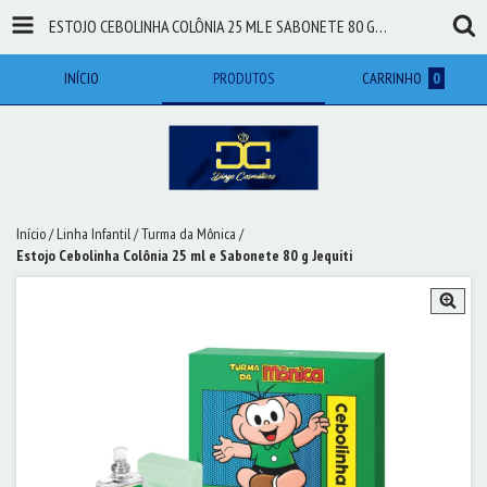
ESTOJO CEBOLINHA COLÔNIA 25 ML E SABONETE 80 G JEQUITI
INÍCIO
PRODUTOS
CARRINHO
0
Início
/
Linha Infantil
/
Turma da Mônica
/
Estojo Cebolinha Colônia 25 ml e Sabonete 80 g Jequiti